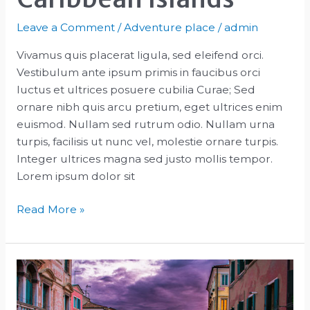
Leave a Comment
/
Adventure place
/
admin
Vivamus quis placerat ligula, sed eleifend orci.
Vestibulum ante ipsum primis in faucibus orci
luctus et ultrices posuere cubilia Curae; Sed
ornare nibh quis arcu pretium, eget ultrices enim
euismod. Nullam sed rutrum odio. Nullam urna
turpis, facilisis ut nunc vel, molestie ornare turpis.
Integer ultrices magna sed justo mollis tempor.
Lorem ipsum dolor sit
10
Read More »
of
the
Safest
Caribbean
Islands