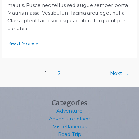
mauris. Fusce nec tellus sed augue semper porta.
Mauris massa. Vestibulum lacinia arcu eget nulla.
Class aptent taciti sociosqu ad litora torquent per
conubia
Metus
Read More »
vitae
pharetra
auctor
Post
1
2
Next
→
pagination
Categories
Adventure
Adventure place
Miscellaneous
Road Trip