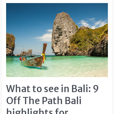
List
for
Campers”
is
locked
What to see in Bali: 9
Off The Path Bali
highlights for