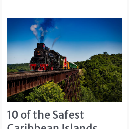
Colorado
Travel
Guide
+
Packing
Tips
10 of the Safest
Caribbean Islands