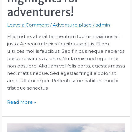
adventurers!
Leave a Comment
/
Adventure place
/
admin
Etiam id ex at erat fermentum luctus maximus et
justo. Aenean ultricies faucibus sagittis. Etiam
ultrices mollis faucibus. Sed finibus neque nec eros
posuere varius a a ante. Nulla euismod eget eros
non posuere. Aliquam vel felis porta, egestas massa
nec, mattis neque. Sed egestas fringilla dolor sit
amet ullamcorper. Pellentesque habitant morbi
tristique senectus
What
Read More »
to
see
in
Bali: