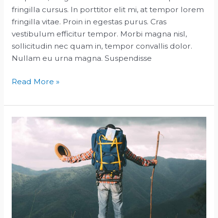
fringilla cursus. In porttitor elit mi, at tempor lorem
fringilla vitae. Proin in egestas purus. Cras
vestibulum efficitur tempor. Morbi magna nisl,
sollicitudin nec quam in, tempor convallis dolor.
Nullam eu urna magna. Suspendisse
The
Read More »
Best
Places
to
Stay
in
Moorea,
Tahiti